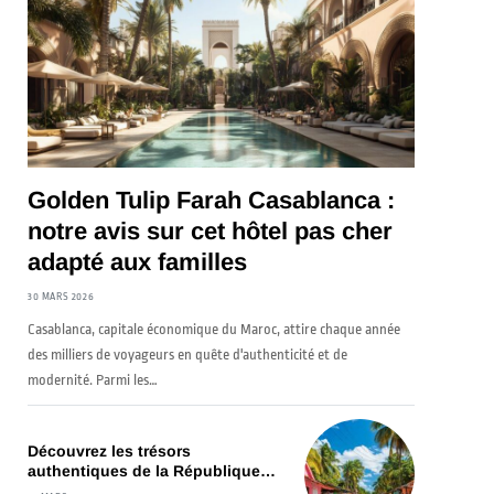
Golden Tulip Farah Casablanca :
notre avis sur cet hôtel pas cher
adapté aux familles
30 MARS 2026
Casablanca, capitale économique du Maroc, attire chaque année
des milliers de voyageurs en quête d'authenticité et de
modernité. Parmi les…
Découvrez les trésors
authentiques de la République
Dominicaine lors d’un voyage sur