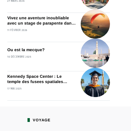
27 MARS 2026
mesure
Vivez une aventure inoubliable
avec un stage de parapente dans
les Vosges
11 FÉVRIER 2026
Ou est la mecque?
10 DÉCEMBRE 2025
Kennedy Space Center : Le
temple des fusees spatiales
devoile ses coulisses
17 MAI 2025
VOYAGE