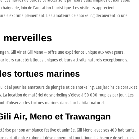
 baignade, loin de l’agitation touristique. Les visiteurs apprécient
ture s’exprime pleinement. Les amateurs de snorkeling découvrent ici une
s merveilles
angan, Gili Air et Gili Meno – offre une expérience unique aux voyageurs.
ar leurs caractéristiques uniques et leurs attraits naturels exceptionnels.
les tortues marines
 jeu idéal pour les amateurs de plongée et de snorkeling. Les jardins de coraux et
 La location de matériel de snorkeling s’élève à 50 000 roupies par jour. Les
nt d’observer les tortues marines dans leur habitat naturel.
Gili Air, Meno et Trawangan
térise par son ambiance festive et animée. Gili Meno, avec ses 400 habitants,
libre parfait entre calme et développement touristique. L’absence de véhicules