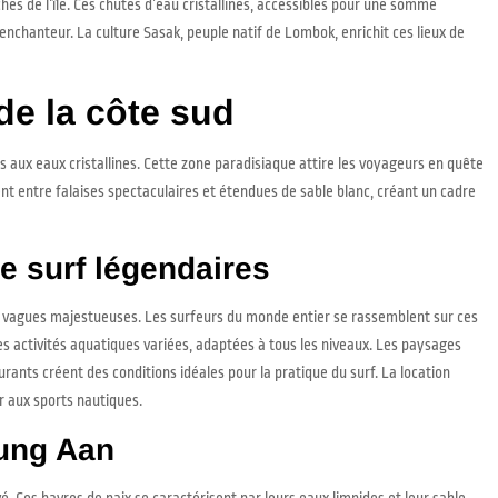
és de l’île. Ces chutes d’eau cristallines, accessibles pour une somme
 enchanteur. La culture Sasak, peuple natif de Lombok, enrichit ces lieux de
e la côte sud
aux eaux cristallines. Cette zone paradisiaque attire les voyageurs en quête
ent entre falaises spectaculaires et étendues de sable blanc, créant un cadre
e surf légendaires
 vagues majestueuses. Les surfeurs du monde entier se rassemblent sur ces
es activités aquatiques variées, adaptées à tous les niveaux. Les paysages
urants créent des conditions idéales pour la pratique du surf. La location
r aux sports nautiques.
jung Aan
. Ces havres de paix se caractérisent par leurs eaux limpides et leur sable