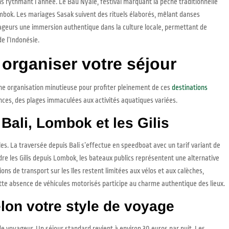
ns rythmant l’année. Le Bau Nyale, festival marquant la pêche traditionnelle
bok. Les mariages Sasak suivent des rituels élaborés, mêlant danses
yageurs une immersion authentique dans la culture locale, permettant de
e l’Indonésie.
 organiser votre séjour
une organisation minutieuse pour profiter pleinement de ces
destinations
ences, des plages immaculées aux activités aquatiques variées.
Bali, Lombok et les Gilis
les. La traversée depuis Bali s’effectue en speedboat avec un tarif variant de
dre les Gilis depuis Lombok, les bateaux publics représentent une alternative
ns de transport sur les îles restent limitées aux vélos et aux calèches,
te absence de véhicules motorisés participe au charme authentique des lieux.
lon votre style de voyage
e voyageur. Un séjour standard revient à environ 30 euros par nuit. Les