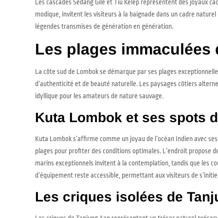
Les cascades Sedang Gile et Tiu Kelep représentent des joyaux cach
modique, invitent les visiteurs à la baignade dans un cadre naturel
légendes transmises de génération en génération.
Les plages immaculées d
La côte sud de Lombok se démarque par ses plages exceptionnelles 
d’authenticité et de beauté naturelle. Les paysages côtiers altern
idyllique pour les amateurs de nature sauvage.
Kuta Lombok et ses spots d
Kuta Lombok s’affirme comme un joyau de l’océan Indien avec ses
plages pour profiter des conditions optimales. L’endroit propose d
marins exceptionnels invitent à la contemplation, tandis que les co
d’équipement reste accessible, permettant aux visiteurs de s’initie
Les criques isolées de Tan
Les criques de Tanjung Aan représentent un trésor naturel préservé