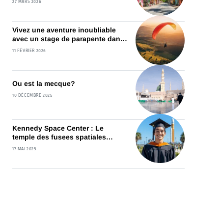
27 MARS 2026
mesure
Vivez une aventure inoubliable
avec un stage de parapente dans
les Vosges
11 FÉVRIER 2026
Ou est la mecque?
10 DÉCEMBRE 2025
Kennedy Space Center : Le
temple des fusees spatiales
devoile ses coulisses
17 MAI 2025