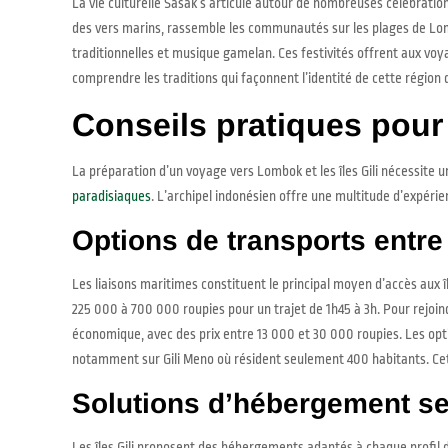
La vie culturelle Sasak s’articule autour de nombreuses célébratio
des vers marins, rassemble les communautés sur les plages de Lom
traditionnelles et musique gamelan. Ces festivités offrent aux vo
comprendre les traditions qui façonnent l’identité de cette région d
Conseils pratiques pour
La préparation d’un voyage vers Lombok et les îles Gili nécessite 
paradisiaques
. L’archipel indonésien offre une multitude d’expéri
Options de transports entre 
Les liaisons maritimes constituent le principal moyen d’accès aux î
225 000 à 700 000 roupies pour un trajet de 1h45 à 3h. Pour rejoin
économique, avec des prix entre 13 000 et 30 000 roupies. Les optio
notamment sur Gili Meno où résident seulement 400 habitants. Cet
Solutions d’hébergement se
Les îles Gili proposent des hébergements adaptés à chaque profil d