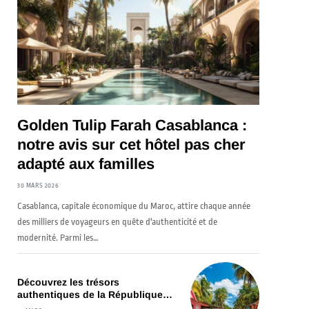
Golden Tulip Farah Casablanca :
notre avis sur cet hôtel pas cher
adapté aux familles
30 MARS 2026
Casablanca, capitale économique du Maroc, attire chaque année
des milliers de voyageurs en quête d'authenticité et de
modernité. Parmi les…
Découvrez les trésors
authentiques de la République
Dominicaine lors d’un voyage sur