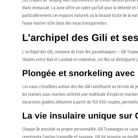
blanc immaculé. La zone offre un cadre parfait pour la détente et la
particulièrement ces espaces naturels où la beauté brute de la na
faune marine riche dans des eaux transparentes.
L’archipel des Gili et se
L’archipel des Gili, composé de trois îles paradisiaques – Gili Traw
Situées entre Bali et Lombok en Indonésie, ces îles se distinguent p
Plongée et snorkeling avec 
Les eaux cristallines autour des îles Gili constituent un terrain de
les statues sous-marines attirent une multitude d’espèces marines.
excursions guidées débutent à partir de 150 000 roupies, permetta
La vie insulaire unique sur 
Chaque île possède sa propre personnalité. Gili Trawangan se carac
représente l’option tranquille et sauvage. Gili Air propose un équi